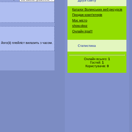
Друзі сайту
Каталог Волинських веб ресурсів
Продаж комп'ютерів
Моє місто
show.oboz
Онлайн ігра!!!
його(іі) плейліст вилазить з часом.
Статистика
Онлайн всього:
1
Гостей:
1
Користувачів:
0