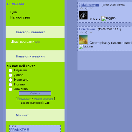
РЕКЛАМА
2
Maksumym
(19.06.2008 16:56)
0
Ціна
Натяжні стелі
угу, угу
1
Gedevan
(13.06.2008 18:21)
Категорії каталога
0
Цікаві програми
[20]
Спостерігав у кількох чолов
Наше опитування
Як вам цей сайт?
Відмінно
Добре
Непогано
Погано
Жахливо
[
·
]
Результати
Архив опросов
Всього відповідей:
188
Міні-чат