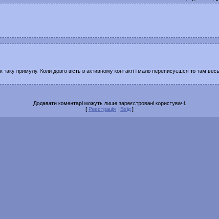
ік таку примулу. Коли довго вість в активному контакті і мало переписуєшся то там весь 
Додавати коментарі можуть лише зареєстровані користувачі.
[
Реєстрація
|
Вхід
]