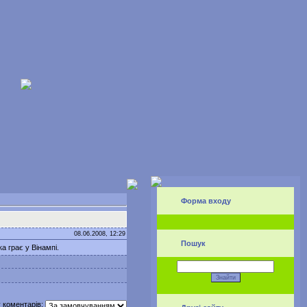
Форма входу
08.06.2008, 12:29
Пошук
а грає у Вінампі.
 коментарів: