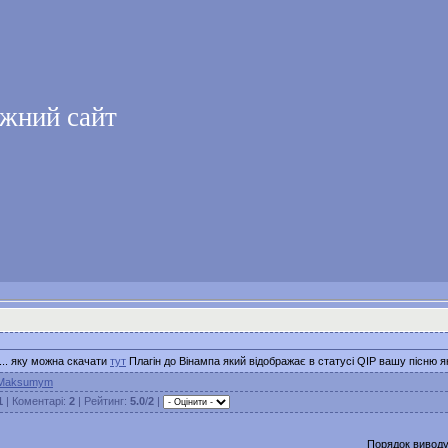
жний сайт
0... яку можна скачати
тут
Плагін до Вінампа який відображає в статусі QIP вашу пісню як
Maksumym
1
| Коментарі:
2
| Рейтинг:
5.0
/
2
|
Порядок виводу