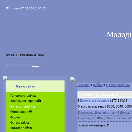
П`ятниця, 07.08.2026, 00:52
Молоді
Головна
|
Реєстрація
|
Вхід
Вітаю Вас
Гость
|
RSS
Головна
»
Файли
»
Цікаві програми
Меню сайту
Плагін до Вінампа
Головна сторінка
[
Викачати з сервера
(177.9 Kb) ]
Інформація про сайт
У кого аська версії 8030, 8040, 805
Каталог файлів
Оголошення!!!
Категорія:
Цікаві програми
| Додав:
Форум
Переглядів:
1057
| Завантажень:
20
Фотоальбом
Всього коментарів:
2
Каталог сайтів