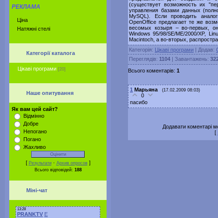
(существует возможность их "п
РЕКЛАМА
управления базами данных (полн
MySQL). Если проводить анало
Ціна
OpenOffice предлагает те же возм
весомых козыря – во-первых, о
Натяжні стелі
Windows 95/98/SE/ME/2000/XP, Lin
Macintoch, а во-вторых, распростр
Категорія:
Цікаві програми
| Додав:
Категорії каталога
Переглядів:
1104
| Завантажень:
32
Цікаві програми
[20]
Всього коментарів:
1
1
Марьяна
(17.02.2009 08:03)
Наше опитування
0
пасибо
Як вам цей сайт?
Відмінно
Добре
Додавати коментарі м
Непогано
[
Погано
Жахливо
[
·
]
Результати
Архив опросов
Всього відповідей:
188
Міні-чат