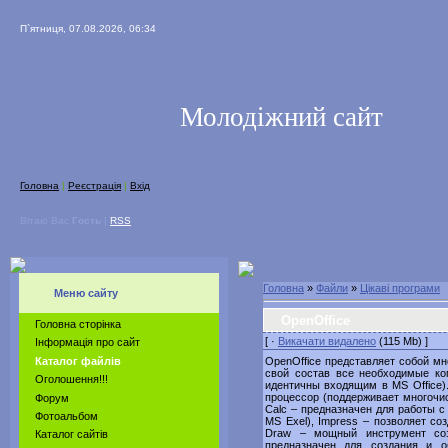
П`ятниця, 07.08.2026, 06:34
Молодіжний сайт
Головна
|
Реєстрація
|
Вхід
Вітаю Вас
Гость
|
RSS
Головна
»
Файли
»
Цікаві програми
Меню сайту
OpenOffice
Головна сторінка
[ ·
Викачати видалено
(115 Mb) ]
Інформація про сайт
OpenOffice представляет собой м
Каталог файлів
свой состав все необходимые ко
Оголошення!!!
идентичны входящим в MS Office).
процессор (поддерживает многочис
Форум
Calc – предназначен для работы 
Фотоальбом
MS Exel), Impress – позволяет со
Draw – мощный инструмент соз
Каталог сайтів
предназначен для создания и 