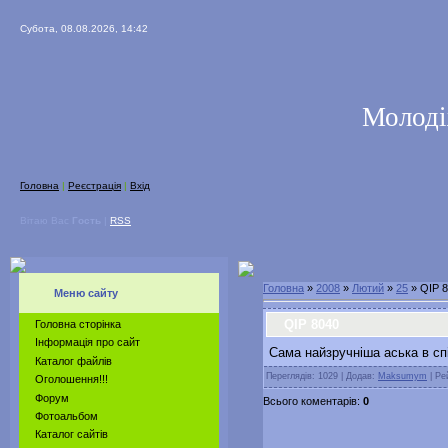
Субота, 08.08.2026, 14:42
Молоді
Головна
|
Реєстрація
|
Вхід
Вітаю Вас
Гость
|
RSS
Головна
»
2008
»
Лютий
»
25
» QIP 
Меню сайту
QIP 8040
Головна сторінка
Інформація про сайт
Сама найзручніша аська в сп
Каталог файлів
Переглядів: 1029 | Додав:
Maksumym
| Ре
Оголошення!!!
Форум
Всього коментарів:
0
Фотоальбом
Каталог сайтів