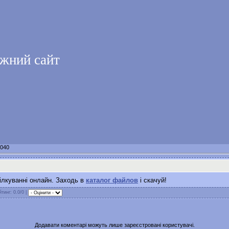
жний сайт
8040
ілкуванні онлайн. Заходь в
каталог файлов
і скачуй!
йтинг: 0.0/0 |
Додавати коментарі можуть лише зареєстровані користувачі.