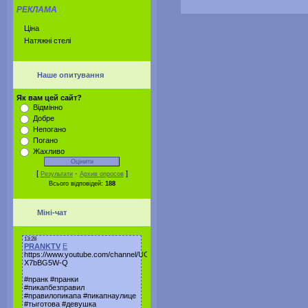
РЕКЛАМА
Ціна
Натяжні стелі
Наше опитування
Як вам цей сайт?
Відмінно
Добре
Непогано
Погано
Жахливо
[
·
]
Результати
Архив опросов
Всього відповідей:
188
Міні-чат