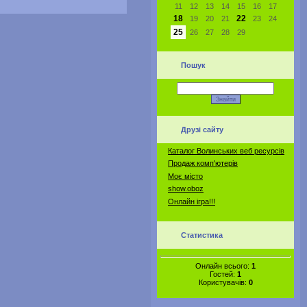
11
12
13
14
15
16
17
18
22
19
20
21
23
24
25
26
27
28
29
Пошук
Друзі сайту
Каталог Волинських веб ресурсів
Продаж комп'ютерів
Моє місто
show.oboz
Онлайн ігра!!!
Статистика
Онлайн всього:
1
Гостей:
1
Користувачів:
0