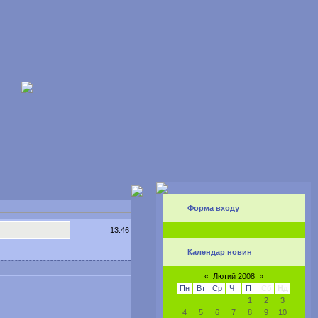
Форма входу
13:46
Календар новин
«
Лютий 2008
»
Пн
Вт
Ср
Чт
Пт
Сб
Нд
1
2
3
4
5
6
7
8
9
10