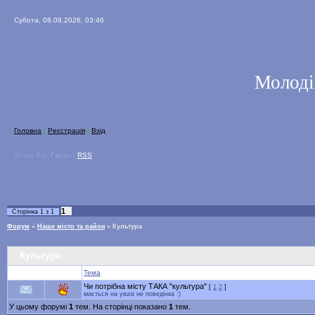
Субота, 08.08.2026, 03:46
Молоді
Головна
|
Реєстрація
|
Вхід
Вітаю Вас
Гость
|
RSS
1
Сторінка
1
з
1
Форум
»
Наше місто та район
»
Культура
Культура
Тема
Чи потрібна місту ТАКА "культура"
[
1
2
]
мається на увазі не поведінка :)
У цьому форумі
1
тем. На сторінці показано
1
тем.