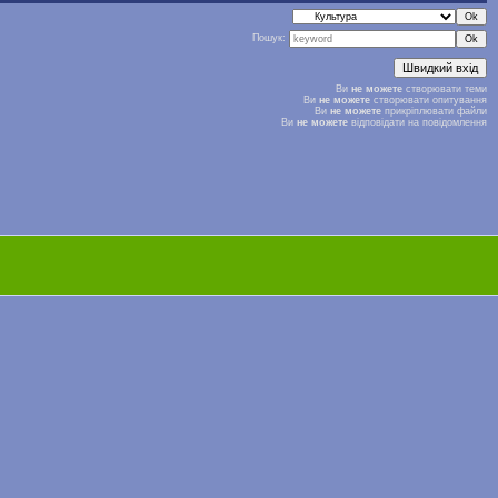
Пошук:
Ви
не можете
створювати теми
Ви
не можете
створювати опитування
Ви
не можете
прикріплювати файли
Ви
не можете
відповідати на повідомлення