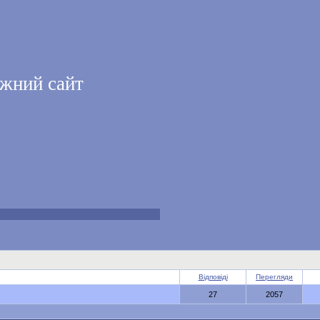
жний сайт
Відповіді
Перегляди
27
2057