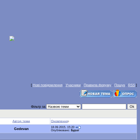
[
Нові повідомлення
·
Учасники
·
Правила форуму
·
Пошук
·
RSS
]
Фільтр за:
Автор теми
Оновлення
↓
18.09.2015, 15:20
Gedevan
Опубліковано:
Бурат