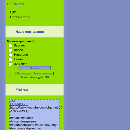
РЕКЛАМА
Ціна
Натяжні стелі
Наше опитування
Як вам цей сайт?
Відмінно
Добре
Непогано
Погано
Жахливо
[
·
]
Результати
Архив опросов
Всього відповідей:
188
Міні-чат