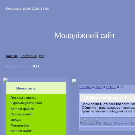
Понеділок, 10.08.2026, 14:00
Молодіжний сайт
Головна
|
Реєстрація
|
Вхід
Вітаю Вас
Гость
|
RSS
Головна
»
2008
»
Січень
»
14
Меню сайту
Добро пожаловать!!!!
Головна сторінка
Інформація про сайт
Всем привет, кто посетил сайт. З
Общение - надо каждому человеку!
Каталог файлів
душу человека по общению узнать
Оголошення!!!
Форум
Переглядів:
1124
|
Додав:
Maksumym
|
Дат
Фотоальбом
Каталог сайтів