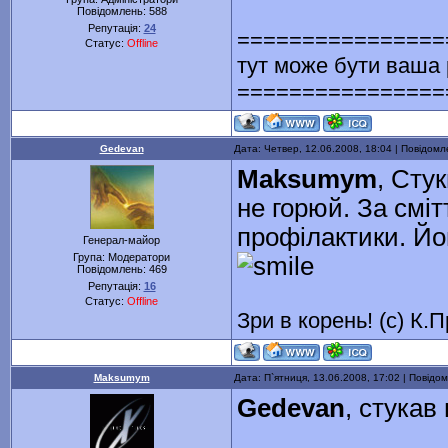
Повідомлень:
588
Репутація:
24
================
Статус:
Offline
тут може бути ваша
================
Gedevan
Дата: Четвер, 12.06.2008, 18:04 | Повідом
Maksumym
, Сту
не горюй. За смі
профілактики. Йо
Генерал-майор
Група: Модератори
Повідомлень:
469
Репутація:
16
Статус:
Offline
Зри в корень! (с) К.
Maksumym
Дата: П`ятниця, 13.06.2008, 17:02 | Повід
Gedevan
, стукав