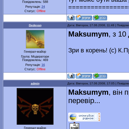
Повідомлень:
588
================
Репутація:
24
Статус:
Offline
Gedevan
Дата: Вівторок, 17.06.2008, 11:48 | Повідо
Maksumym
, з 1
Зри в корень! (с) К.
Генерал-майор
Група: Модератори
Повідомлень:
469
Репутація:
16
Статус:
Offline
admin
Дата: Вівторок, 17.06.2008, 17:05 | Повідо
Maksumym
, він 
перевір...
Генерал-майор