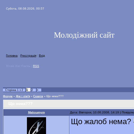
Субота, 08.08.2026, 00:57
Молодіжний сайт
Головна
|
Реєстрація
|
Вхід
Вітаю Вас
Гость
|
RSS
1
Сторінка
1
з
2
2
»
Форум
»
Дім і сім'я
»
Скарги
»
Що нема???
Що нема???
Maksumym
Дата: Вівторок, 10.06.2008, 14:19 | Повідо
Що жалоб нема?