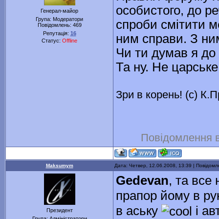
особистого, до ре
Генерал-майор
Група: Модератори
спроби смітити мен
Повідомлень:
469
Репутація:
16
ним справи. З ни
Статус:
Offline
Чи ти думав я до
Та ну. Не царське
Зри в корень! (с) К.
Повідомлення 
Maksumym
Дата: Четвер, 12.06.2008, 13:39 | Повідом
Gedevan
, та все
прапор йому в р
в аську
і ав
Президент
Група: Адміністратори