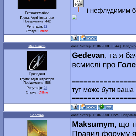
і нефлудимим б
Генерал-майор
Група: Адміністратори
Повідомлень:
442
Репутація:
22
Статус:
Offline
Maksumym
Дата: Четвер, 12.06.2008, 08:44 | Повідом
Gedevan
, та я б
всмислі про
Гол
Президент
Група: Адміністратори
================
Повідомлень:
588
тут може бути ваша
Репутація:
24
Статус:
Offline
================
Gedevan
Дата: Четвер, 12.06.2008, 11:25 | Повідом
Maksumym
, що 
Правил форуму як