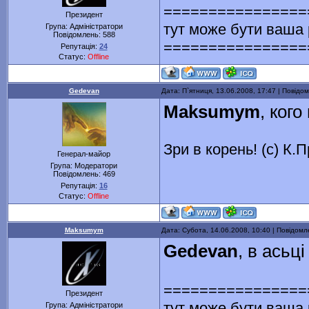
================
Президент
тут може бути ваша
Група: Адміністратори
Повідомлень:
588
================
Репутація:
24
Статус:
Offline
Gedevan
Дата: П`ятниця, 13.06.2008, 17:47 | Повід
Maksumym
, кого
Зри в корень! (с) К.
Генерал-майор
Група: Модератори
Повідомлень:
469
Репутація:
16
Статус:
Offline
Maksumym
Дата: Субота, 14.06.2008, 10:40 | Повідом
Gedevan
, в асьц
================
Президент
тут може бути ваша
Група: Адміністратори