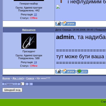
і нефлудимим б
Генерал-майор
Група: Адміністратори
Повідомлень:
442
Репутація:
22
Статус:
Offline
Maksumym
Дата: Середа, 18.06.2008, 08:40 | Повідом
admin
, та надиб
================
Президент
тут може бути ваша
Група: Адміністратори
Повідомлень:
588
================
Репутація:
24
Статус:
Offline
Форум
»
Дім і сім'я
»
Скарги
»
Що нема???
1
Сторінка
1
з
2
2
»
Cop