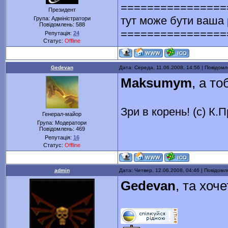
================
Президент
тут може бути ваша
Група: Адміністратори
Повідомлень:
588
================
Репутація:
24
Статус:
Offline
Gedevan
Дата: Середа, 11.06.2008, 14:56 | Повідом
Maksumym
, а т
Зри в корень! (с) К.
Генерал-майор
Група: Модератори
Повідомлень:
469
Репутація:
16
Статус:
Offline
admin
Дата: Четвер, 12.06.2008, 04:46 | Повідом
Gedevan
, та хоч