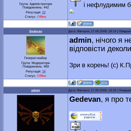
і нефлудимим б
Група: Адміністратори
Повідомлень:
442
Репутація:
22
Статус:
Offline
Gedevan
Дата: Вівторок, 17.06.2008, 18:14 | Повідо
admin
, нічого я 
відповісти декол
Генерал-майор
Група: Модератори
Зри в корень! (с) К.
Повідомлень:
469
Репутація:
16
Статус:
Offline
admin
Дата: Вівторок, 17.06.2008, 19:30 | Повідо
Gedevan
, я про т