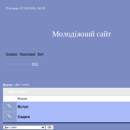
П`ятниця, 07.08.2026, 04:35
Молодіжний сайт
Головна
|
Реєстрація
|
Вхід
Вітаю Вас
Гость
|
RSS
Форум
»
Дім і сім'я
Дім і сім'я
Форум
Вступ
Скарги