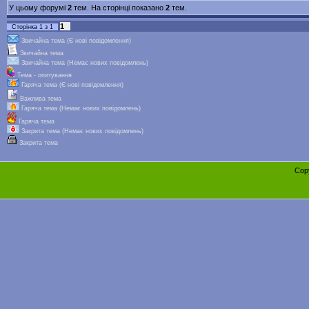
У цьому форумі
2
тем. На сторінці показано
2
тем.
1
Сторінка
1
з
1
Звичайна тема (Є нові повідомлення)
Звичайна тема
Звичайна тема (Немає нових повідомлень)
Тема - опитування
Гаряча тема (Є нові повідомлення)
Важлива тема
Гаряча тема (Немає нових повідомлень)
Гаряча тема
Закрита тема (Немає нових повідомлень)
Закрита тема
Cop