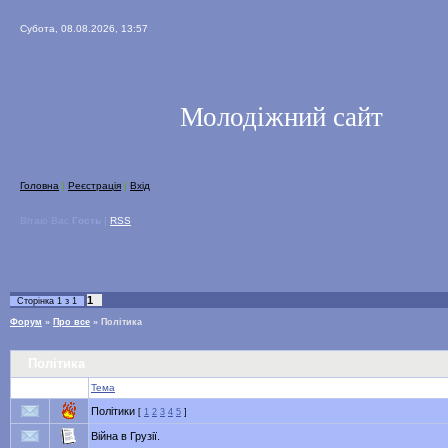
Субота, 08.08.2026, 13:57
Молодіжний сайт
Головна
|
Реєстрація
|
Вхід
Вітаю Вас
Гость
|
RSS
1
Сторінка
1
з
1
Форум
»
Про все
»
Політика
Політика
Тема
Політики
[
1
2
3
4
5
]
Війна в Грузії.