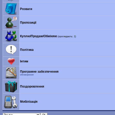
Розваги
Пропозиції
Куплю/Продам/Обміняю
(проглядають: 1)
Політика
Інтим
Програмне забезпечення
обговорення
Поздоровлення
Мобілізація