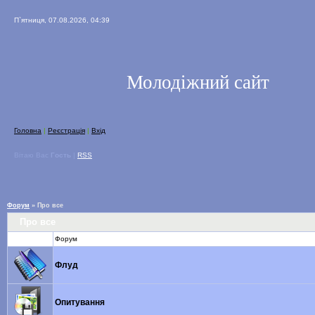
П`ятниця, 07.08.2026, 04:39
Молодіжний сайт
Головна
|
Реєстрація
|
Вхід
Вітаю Вас
Гость
|
RSS
Форум
»
Про все
Про все
Форум
Флуд
Опитування