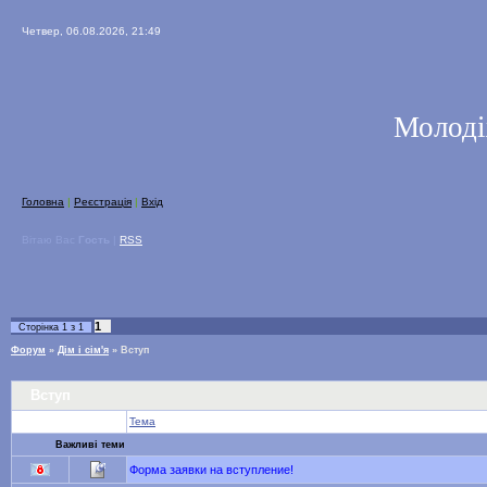
Четвер, 06.08.2026, 21:49
Молоді
Головна
|
Реєстрація
|
Вхід
Вітаю Вас
Гость
|
RSS
1
Сторінка
1
з
1
Форум
»
Дім і сім'я
»
Вступ
Вступ
Тема
Важливі теми
Форма заявки на вступление!