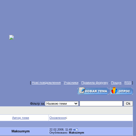
[
Нові повідомлення
·
Учасники
·
Правила форуму
·
Пошук
·
RSS
]
Фільтр за:
Автор теми
Оновлення
↓
22.02.2008, 11:49
Maksumym
Опубліковано:
Maksumym