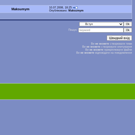
10.07.2008, 18:25
Maksumym
Опубліковано:
Maksumym
Пошук:
Ви
не можете
створювати теми
Ви
не можете
створювати опитування
Ви
не можете
прикріплювати файли
Ви
не можете
відповідати на повідомлення