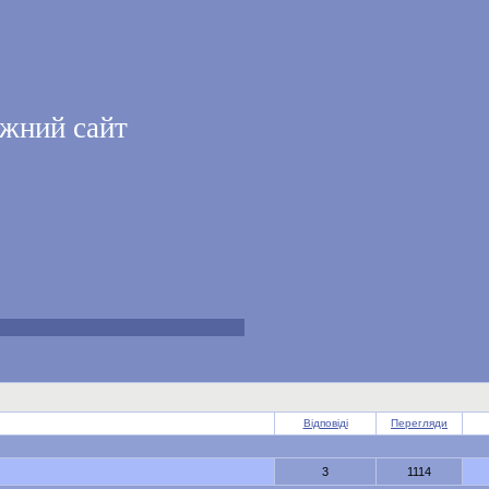
жний сайт
Відповіді
Перегляди
3
1114