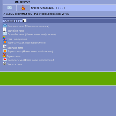
Теми форуму
Для вступающих...
[
1
2
3
]
У цьому форумі
2
тем. На сторінці показано
2
тем.
1
Сторінка
1
з
1
Звичайна тема (Є нові повідомлення)
Звичайна тема
Звичайна тема (Немає нових повідомлень)
Тема - опитування
Гаряча тема (Є нові повідомлення)
Важлива тема
Гаряча тема (Немає нових повідомлень)
Гаряча тема
Закрита тема (Немає нових повідомлень)
Закрита тема