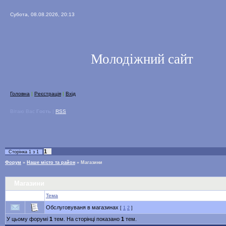
Субота, 08.08.2026, 20:13
Молодіжний сайт
Головна
|
Реєстрація
|
Вхід
Вітаю Вас
Гость
|
RSS
1
Сторінка
1
з
1
Форум
»
Наше місто та район
»
Магазини
Магазини
Тема
Обслуговуваня в магазинах
[
1
2
]
У цьому форумі
1
тем. На сторінці показано
1
тем.