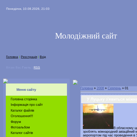
Понеділок, 10.08.2026, 21:03
Молодіжний сайт
Головна
|
Реєстрація
|
Вхід
Вітаю Вас
Гость
|
RSS
Головна
»
2008
»
Серпень
»
01
Меню сайту
У Луцьку з'явиться міжн
Головна сторінка
Інформація про сайт
Каталог файлів
Оголошення!!!
Форум
Фотоальбом
В обласному це
зроблять міжнародний авіаційний 
Каталог сайтів
аеропортом під час проведення в 