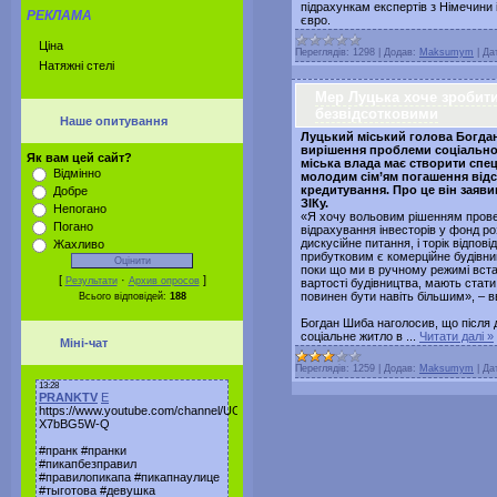
підрахункам експертів з Німечини і
РЕКЛАМА
євро.
Ціна
Переглядів:
1298
|
Додав:
Maksumym
|
Да
Натяжні стелі
Мер Луцька хоче зробити
безвідсотковими
Наше опитування
Луцький міський голова Богда
вирішення проблеми соціальног
Як вам цей сайт?
міська влада має створити спе
Відмінно
молодим сім’ям погашення відс
кредитування. Про це він заяви
Добре
ЗІКу.
Непогано
«Я хочу вольовим рішенням прове
Погано
відрахування інвесторів у фонд ро
дискусійне питання, і торік відпов
Жахливо
прибутковим є комерційне будівницт
поки що ми в ручному режимі вста
[
·
]
Результати
Архив опросов
вартості будівництва, мають стат
повинен бути навіть більшим», – 
Всього відповідей:
188
Богдан Шиба наголосив, що після д
соціальне житло в
...
Читати далі »
Міні-чат
Переглядів:
1259
|
Додав:
Maksumym
|
Да