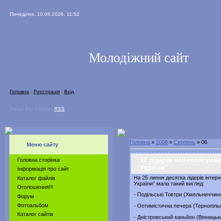
Понеділок, 10.08.2026, 11:52
Молодіжний сайт
Головна
|
Реєстрація
|
Вхід
Вітаю Вас
Гость
|
RSS
Головна
»
2008
»
Серпень
»
06
Меню сайту
10 лідерів веб-голосуван
Головна сторінка
України"
Інформація про сайт
На 25 липня десятка лідерів інтер
Каталог файлів
України” мала такий вигляд:
Оголошення!!!
- Подільські Товтри (Хмельниччина
Форум
Фотоальбом
- Оптимістична печера (Тернопіль
Каталог сайтів
- Дністровський каньйон (Вінницьк