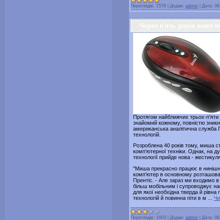
Переглядів:
1579
|
Додав:
admin
|
Дата:
06
Через п'ять років комп'
Протягом найближчих трьох-п'яти 
знайомий кожному, повністю зникн
американська аналітична служба Г
технологій.
Розроблена 40 років тому, миша с
комп'ютерної техніки. Однак, на д
технології прийде нова - жестикул
"Миша прекрасно працює в нинішні
комп'ютер в основному розташовани
Прентіс. - Але зараз ми входимо в
більш мобільним і супроводжує нас
для якої необхідна тверда й рівна
технологій й повинна піти в м
...
Чи
Переглядів:
1603
|
Додав:
admin
|
Дата:
06