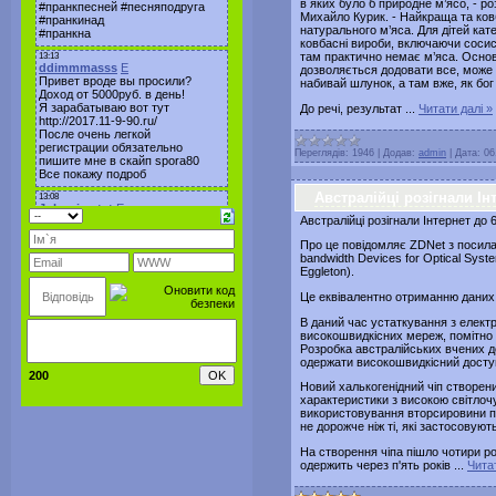
в яких було б природне м’ясо, - р
Михайло Курик. - Найкраща та ковб
натурального м’яса. Для дітей кат
ковбасні вироби, включаючи сосиск
там практично немає м’яса. Основн
дозволяється додовати все, може на
набивай шлунок, а там вже, як бог 
До речі, результат
...
Читати далі »
Переглядів:
1946
|
Додав:
admin
|
Дата:
06
Австралійці розігнали Ін
Австралійці розігнали Інтернет до 
Про це повідомляє ZDNet з посилан
bandwidth Devices for Optical Syst
Eggleton).
Це еквівалентно отриманню даних 
В даний час устаткування з електр
високошвидкісних мереж, помітно
Розробка австралійських вчених д
одержати високошвидкісний доступ
200
Новий халькогенідний чіп створений 
характеристики з високою світлочу
використовування вторсировини пр
не дорожче ніж ті, які застосовуют
На створення чіпа пішло чотири ро
одержить через п'ять років
...
Читат