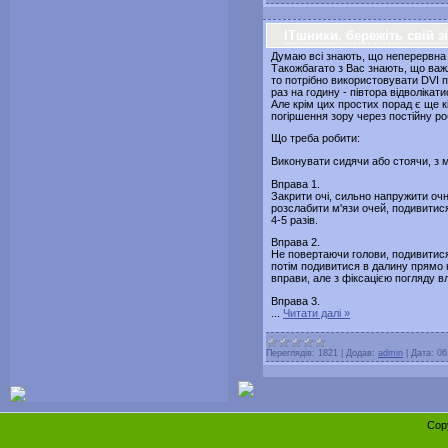
ІТшники. бережіть свій зі
Думаю всі знають, що неперервна 
Такожбагато з Вас знають, що ва
то потрібно використовувати DVI п
раз на годину - півтора відволікат
Але крім цих простих порад є ще 
погіршення зору через постійну р
Що треба робити:
Виконувати сидячи або стоячи, з
Вправа 1.
Закрити очі, сильно напружити очні
розслабити м'язи очей, подивитися
4-5 разів.
Вправа 2.
Не повертаючи голови, подивитися 
потім подивитися в далину прямо 
вправи, але з фіксацією погляду вл
Вправа 3.
...
Читати далі »
Переглядів:
1821
|
Додав:
admin
|
Дата:
06
Cop