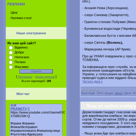
обл.),
РЕКЛАМА
- Асканія-Нова (Херсонщина),
Ціна
- озеро Синевир (Закарпаття),
Натяжні стелі
- Гранітно-степове Побужжя (Мико
- Буковинські водоспади (Чернівец
Наше опитування
- Балаклавська бухта з мисами Ай
- озеро Світязь
(Волинь),
Як вам цей сайт?
Відмінно
- Мармурова печера (АР Крим).
Добре
Про це УНІАН повідомили у прес-сл
Непогано
ТОМЕНКА.
Погано
За інформацією прес-служби, за 
Жахливо
визначення громадянами об’єктів,
України, у голосуванні на офіційно
[
·
]
Результати
Архив опросов
природні чудеса вже віддано більш
Читати далі »
Всього відповідей:
188
Переглядів:
1914
|
Додав:
admin
|
Дата:
06
Міні-чат
Якщо ви любите ковбасу 
Держспоживстандарт скасував нак
для виробництва ковбаси, які жорс
сортів. Отже до квітня 2009 р. ук
невідомого походження. З чого нар
новими стандартами, дізнавався 
- Якщо мова йде про ковбасні вир