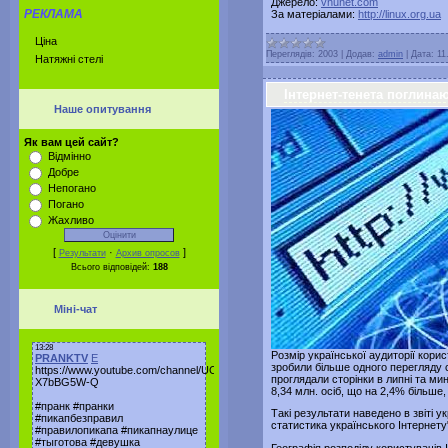
Джерело:
vnunet.com
РЕКЛАМА
За матеріалами:
http://linux.org.ua
Ціна
Переглядів:
2003
|
Додав:
admin
|
Дата:
11
Натяжні стелі
Інтернет-тенета поглинаю
Наше опитування
Як вам цей сайт?
Відмінно
Добре
Непогано
Погано
Жахливо
[
·
]
Результати
Архив опросов
Всього відповідей:
188
Міні-чат
Розмір української аудиторії корис
зробили більше одного перегляду ст
проглядали сторінки в липні та ми
8,34 млн. осіб, що на 2,4% більше, 
Такі результати наведено в звіті у
статистика українського Інтернету
Географія розподілу користувачів 