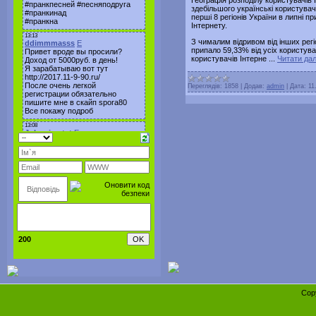
здебільшого українські користувачі
перші 8 регіонів України в липні 
Інтернету.
З чималим відривом від інших регіо
припало 59,33% від усіх користува
користувачів Інтерне
...
Читати дал
Переглядів:
1858
|
Додав:
admin
|
Дата:
11
200
Cop