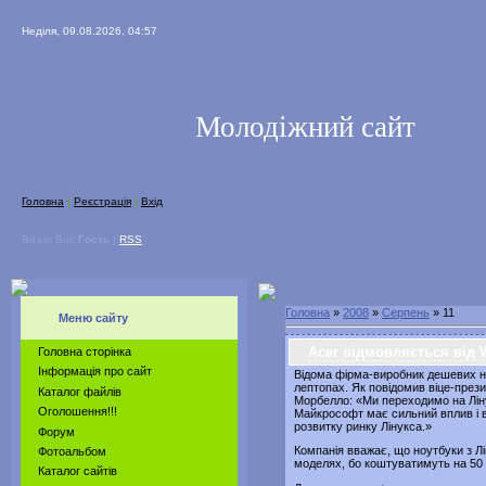
Неділя, 09.08.2026, 04:57
Молодіжний сайт
Головна
|
Реєстрація
|
Вхід
Вітаю Вас
Гость
|
RSS
Головна
»
2008
»
Серпень
»
11
Меню сайту
Acer відмовляється від 
Головна сторінка
Інформація про сайт
Відома фірма-виробник дешевих но
лептопах. Як повідомив віце-през
Каталог файлів
Морбелло: «Ми переходимо на Лін
Оголошення!!!
Майкрософт має сильний вплив і 
розвитку ринку Лінукса.»
Форум
Компанія вважає, що ноутбуки з Л
Фотоальбом
моделях, бо коштуватимуть на 50 
Каталог сайтів